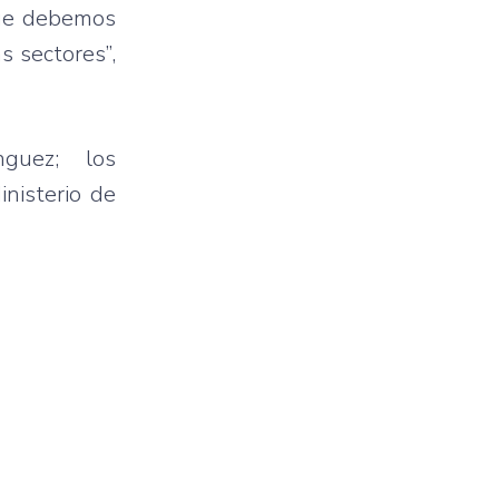
que debemos
 sectores”,
ínguez; los
nisterio de