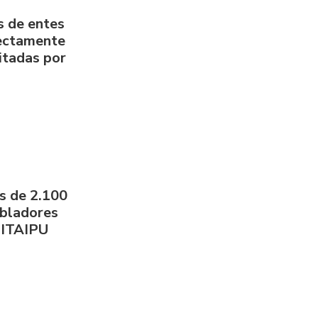
s de entes
rectamente
litadas por
s de 2.100
obladores
 ITAIPU