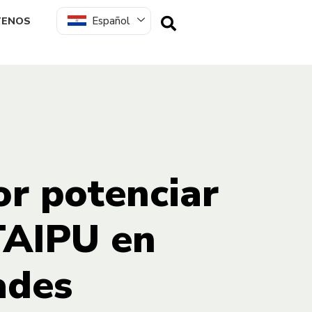
Español
TENOS
or potenciar
ITAIPU en
ades