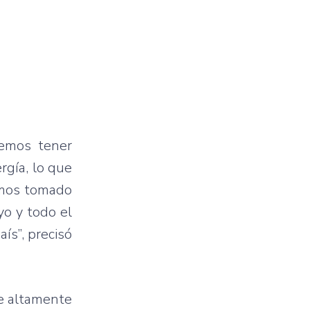
bemos tener
rgía, lo que
Hemos tomado
yo y todo el
ís”, precisó
ue altamente