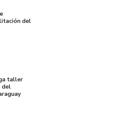
de
itación del
a taller
 del
Paraguay