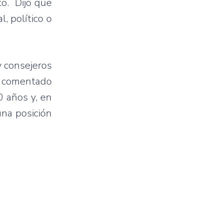
to. Dijo que
, político o
y consejeros
an comentado
0 años y, en
una posición