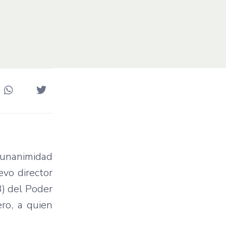
r unanimidad
evo director
3) del Poder
ero, a quien