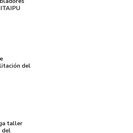
obladores
 ITAIPU
de
itación del
a taller
 del