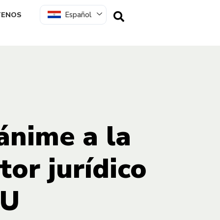
Español
TENOS
ánime a la
tor jurídico
PU