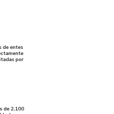
s de entes
rectamente
litadas por
s de 2.100