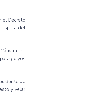
r el Decreto
 espera del
a Cámara de
s paraguayos
residente de
esto y velar