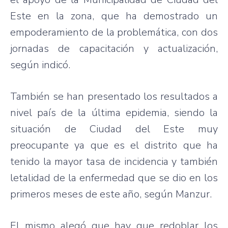
Este
en la
zona
,
que
ha
demostrado
un
empoderamiento
de la
problemática
, con dos
jornadas
de
capacitación
y
actualización
,
según
indicó
.
También
se
han
presentado
los
resultados
a
nivel
país
de la
última
epidemia
,
siendo
la
situación
de
Ciudad
del
Este
muy
preocupante
ya
que
es
el
distrito
que
ha
tenido
la mayor
tasa
de
incidencia
y
también
letalidad
de la
enfermedad
que
se
dio
en los
primeros
meses
de
este
año
,
según
Manzur
.
El
mismo
alegó
que
hay
que
redoblar
los