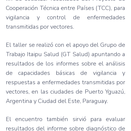
Cooperación
Técnica
entre
Países
(
TCC
),
para
vigilancia
y control de
enfermedades
transmitidas
por
vectores
.
El taller se
realizó
con el
apoyo
del
Grupo
de
Trabajo
Itaipu
Salud
(GT
Salud
)
apuntando
a
resultados
de los
informes
sobre
el
análisis
de
capacidades
básicas
de
vigilancia
y
respuestas
a
enfermedades
transmitidas
por
vectores
, en
las
ciudades
de Puerto
Yguazú
,
Argentina y
Ciudad
del
Este
, Paraguay.
El
encuentro
también
sirvió
para
evaluar
resultados
del
informe
sobre
diagnóstico
de