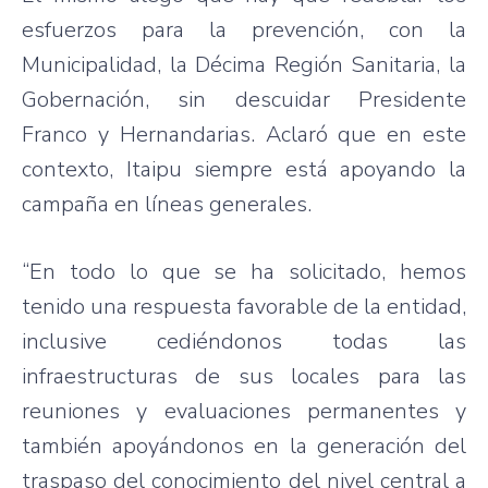
esfuerzos
para
la
prevención
, con la
Municipalidad
, la
Décima
Región
Sanitaria
, la
Gobernación
, sin
descuidar
Presidente
Franco y
Hernandarias
.
Aclaró
que
en
este
contexto
,
Itaipu
siempre
está
apoyando
la
campaña
en
líneas
generales
.
“En
todo
lo
que
se ha
solicitado
,
hemos
tenido
una
respuesta
favorable de la
entidad
,
inclusive
cediéndonos
todas
las
infraestructuras
de
sus
locales
para
las
reuniones
y
evaluaciones
permanentes
y
también
apoyándonos
en la
generación
del
traspaso
del
conocimiento
del
nivel
central a