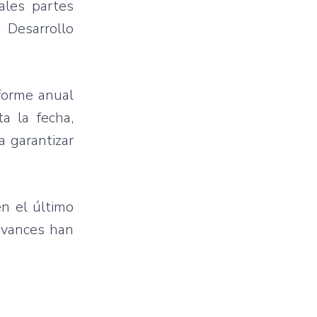
pales partes
 Desarrollo
nforme anual
a la fecha,
a garantizar
n el último
 avances han