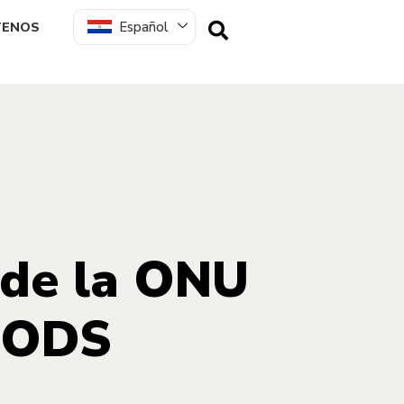
Español
TENOS
 de la ONU
s ODS