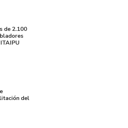
s de 2.100
obladores
 ITAIPU
de
itación del