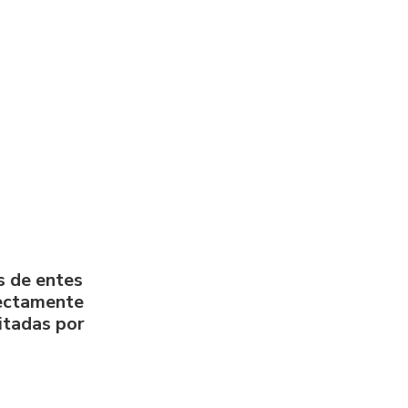
s de entes
rectamente
litadas por