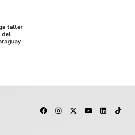
a taller
 del
Paraguay