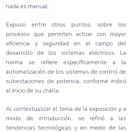
nada
es
manual.
Expuso
entre
otros
puntos
,
sobre
los
procesos
que
permiten
actuar
con mayor
eficiencia
y
seguridad
en el
campo
del
desarrollo
de los
sistemas
eléctricos
. La
norma
se
refiere
específicamente
a la
automatización
de los
sistemas
de control de
subestaciones
de
potencia
,
conforme
indicó
al
inicio
de
su
charla
.
Al
contextualizar
el
tema
de la
exposición
y a
modo
de
introducción
, se
refirió
a
las
tendencias
tecnológicas
y en
medio
de
las