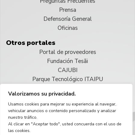
Preguntas Frecuentes
Prensa
Defensoría General
Oficinas
Otros portales
Portal de proveedores
Fundación Tesãi
CAJUBI
Parque Tecnológico ITAIPU
Valorizamos su privacidad.
© 2025 ITAIPU Binacional
Usamos cookies para mejorar su experiencia al navegar,
Reservados todos los derechos
vehicular anuncios o contenido personalizado y analizar
nuestro tráfico.
Español
Al clicar en "Aceptar todo", usted concuerda con el uso de
las cookies.