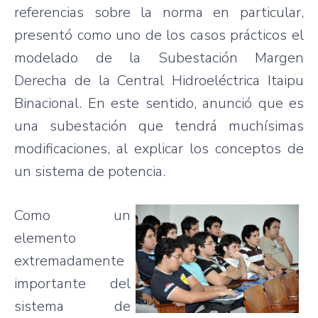
referencias
sobre
la
norma
en particular,
presentó
como
uno
de los
casos
prácticos
el
modelado
de la
Subestación
Margen
Derecha
de la Central
Hidroeléctrica
Itaipu
Binacional
. En
este
sentido
,
anunció
que
es
una
subestación
que
tendrá
muchísimas
modificaciones
, al
explicar
los
conceptos
de
un
sistema
de
potencia
.
Como un
elemento
extremadamente
importante
del
sistema
de