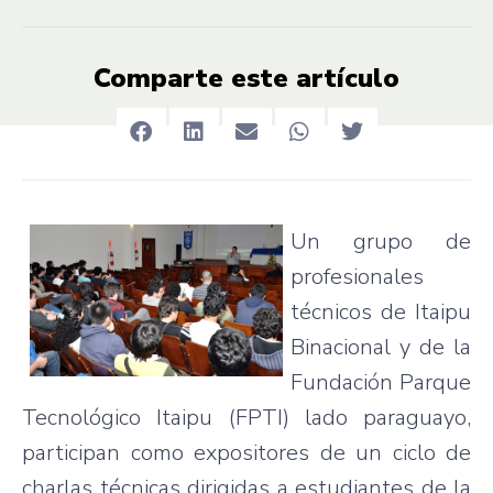
Comparte este artículo
Un
grupo
de
profesionales
técnicos
de
Itaipu
Binacional
y de la
Fundación
Parque
Tecnológico
Itaipu
(
FPTI
)
lado
paraguayo
,
participan
como
expositores
de un
ciclo
de
charlas
técnicas
dirigidas
a
estudiantes
de la