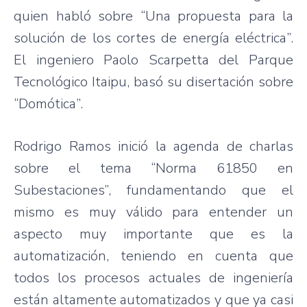
quien
habló
sobre
“Una
propuesta
para
la
solución
de los
cortes
de
energía
eléctrica”
.
El
ingeniero
Paolo
Scarpetta
del
Parque
Tecnológico
Itaipu
,
basó
su
disertación
sobre
“Domótica”
.
Rodrigo Ramos
inició
la agenda de
charlas
sobre
el
tema
“Norma 61850 en
Subestaciones”
,
fundamentando
que
el
mismo
es
muy
válido
para
entender
un
aspecto
muy
importante
que
es
la
automatización
,
teniendo
en
cuenta
que
todos
los
procesos
actuales
de
ingeniería
están
altamente
automatizados
y
que
ya
casi