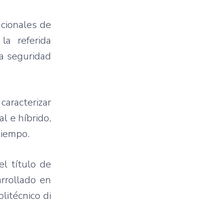
cionales de
la referida
la seguridad
aracterizar
l e híbrido,
tiempo.
el título de
arrollado en
litécnico di