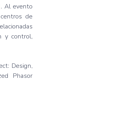
. Al evento
 centros de
relacionadas
 y control,
ct: Design,
zed Phasor