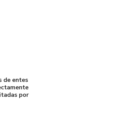
s de entes
rectamente
litadas por