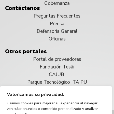
Gobernanza
Contáctenos
Preguntas Frecuentes
Prensa
Defensoría General
Oficinas
Otros portales
Portal de proveedores
Fundación Tesãi
CAJUBI
Parque Tecnológico ITAIPU
Valorizamos su privacidad.
© 2025 ITAIPU Binacional
Usamos cookies para mejorar su experiencia al navegar,
Reservados todos los derechos
vehicular anuncios o contenido personalizado y analizar