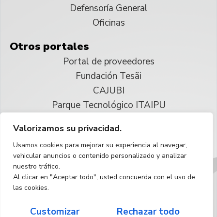
Defensoría General
Oficinas
Otros portales
Portal de proveedores
Fundación Tesãi
CAJUBI
Parque Tecnológico ITAIPU
Valorizamos su privacidad.
© 2025 ITAIPU Binacional
Usamos cookies para mejorar su experiencia al navegar,
Reservados todos los derechos
vehicular anuncios o contenido personalizado y analizar
nuestro tráfico.
Español
Al clicar en "Aceptar todo", usted concuerda con el uso de
las cookies.
Customizar
Rechazar todo