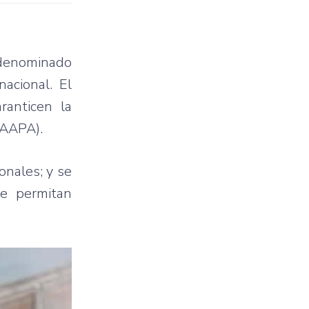
r denominado
acional. El
ranticen la
BAAPA).
onales; y se
ue permitan