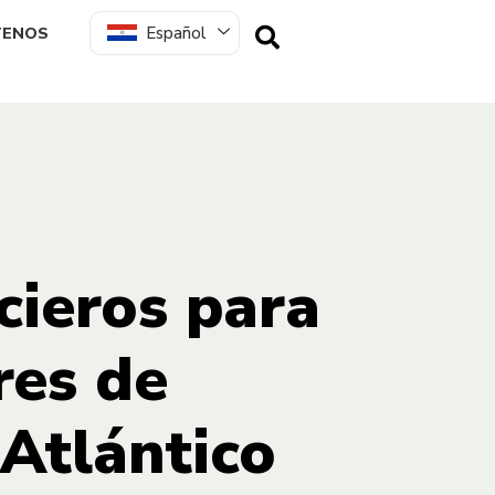
Español
TENOS
cieros para
res de
Atlántico