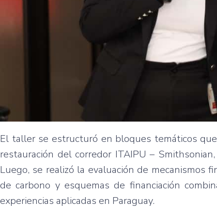
El taller se estructuró en bloques temáticos que
restauración del corredor ITAIPU – Smithsonian,
Luego, se realizó la evaluación de mecanismos fi
de carbono y esquemas de financiación combinad
experiencias aplicadas en Paraguay.