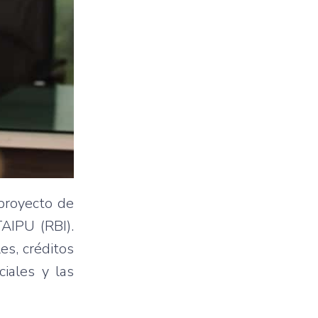
 proyecto de
TAIPU (RBI).
es, créditos
iales y las