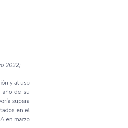
yo 2022)
ión y al uso
n año de su
yoría supera
ntados en el
UNA en marzo