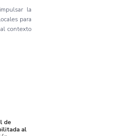
impulsar la
locales para
al contexto
l de
ilitada al