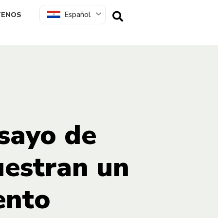
Español
TENOS
sayo de
uestran un
ento