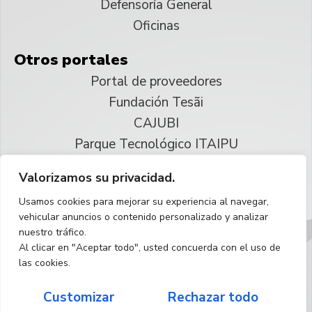
Defensoría General
Oficinas
Otros portales
Portal de proveedores
Fundación Tesãi
CAJUBI
Parque Tecnológico ITAIPU
Valorizamos su privacidad.
© 2025 ITAIPU Binacional
Usamos cookies para mejorar su experiencia al navegar,
Reservados todos los derechos
vehicular anuncios o contenido personalizado y analizar
nuestro tráfico.
Español
Al clicar en "Aceptar todo", usted concuerda con el uso de
las cookies.
Customizar
Rechazar todo