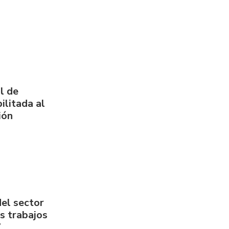
l de
ilitada al
ión
del sector
us trabajos
7