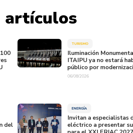
 artículos
TURISMO
.100
Iluminación Monumenta
res
ITAIPU ya no estará hab
U
público por modernizac
06/08/2026
ENERGÍA
Invitan a especialistas 
n del
eléctrico a presentar s
para el XXI ERIAC 202