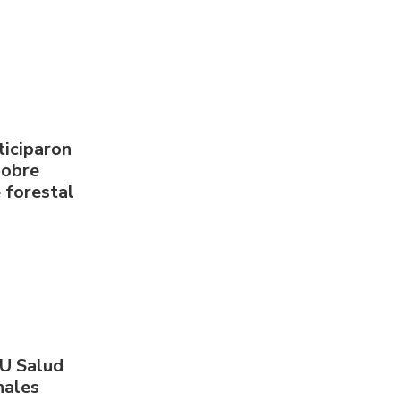
ticiparon
sobre
 forestal
PU Salud
nales