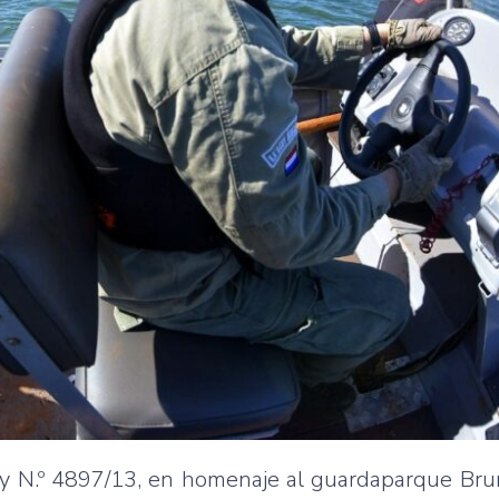
y N.º 4897/13, en homenaje al guardaparque Bru