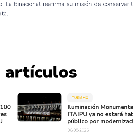
. La Binacional reafirma su misión de conservar 
nta.
 artículos
TURISMO
.100
Iluminación Monumenta
res
ITAIPU ya no estará hab
U
público por modernizac
06/08/2026