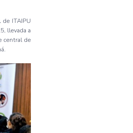
l de ITAIPU
5, llevada a
e central de
ná.