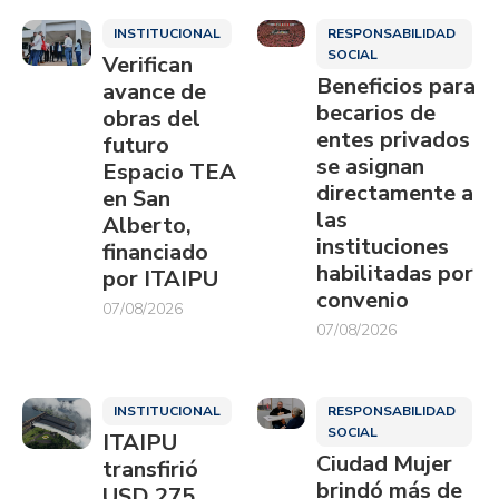
INSTITUCIONAL
RESPONSABILIDAD
SOCIAL
Verifican
Beneficios para
avance de
becarios de
obras del
entes privados
futuro
se asignan
Espacio TEA
directamente a
en San
las
Alberto,
instituciones
financiado
habilitadas por
por ITAIPU
convenio
07/08/2026
07/08/2026
INSTITUCIONAL
RESPONSABILIDAD
SOCIAL
ITAIPU
Ciudad Mujer
transfirió
brindó más de
USD 275