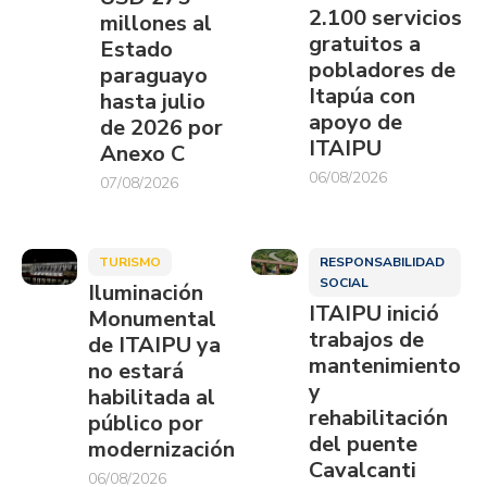
2.100 servicios
millones al
gratuitos a
Estado
pobladores de
paraguayo
Itapúa con
hasta julio
apoyo de
de 2026 por
ITAIPU
Anexo C
06/08/2026
07/08/2026
TURISMO
RESPONSABILIDAD
SOCIAL
Iluminación
ITAIPU inició
Monumental
trabajos de
de ITAIPU ya
mantenimiento
no estará
y
habilitada al
rehabilitación
público por
del puente
modernización
Cavalcanti
06/08/2026