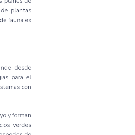
os planes de
o de plantas
 de fauna ex
iende desde
ias para el
sistemas con
ayo y forman
cios verdes
 especies de