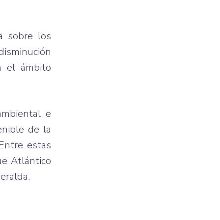
a sobre los
 disminución
n el ámbito
ambiental e
enible de la
 Entre estas
e Atlántico
eralda.