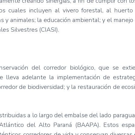
iamente creando sinergias, a fin de cumplir con l
los cuales incluyen al vivero forestal, al huert
tas y animales; la educación ambiental; y el manejo
les Silvestres (CIASI).
nservación del corredor biológico, que se ext
e lleva adelante la implementación de estrateg
rredor de biodiversidad; y la restauración de eco
istribuidas a lo largo del embalse del lado paragu
tlántico del Alto Paraná (BAAPA). Estos espa
ténticos corredores de vida y conservan diversas