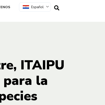
Español
TENOS
tre, ITAIPU
 para la
pecies