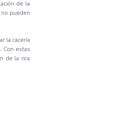
lación de la
es no pueden
r la cacería
s. Con estas
n de la rica