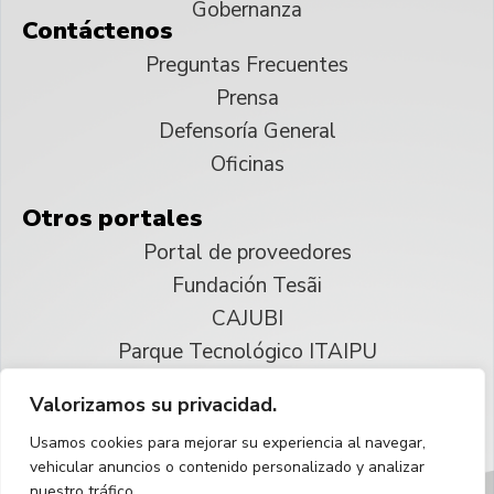
Gobernanza
Contáctenos
Preguntas Frecuentes
Prensa
Defensoría General
Oficinas
Otros portales
Portal de proveedores
Fundación Tesãi
CAJUBI
Parque Tecnológico ITAIPU
Valorizamos su privacidad.
© 2025 ITAIPU Binacional
Usamos cookies para mejorar su experiencia al navegar,
Reservados todos los derechos
vehicular anuncios o contenido personalizado y analizar
nuestro tráfico.