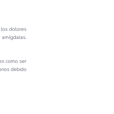
 los dolores
s amígdalas.
des como ser
orios debido