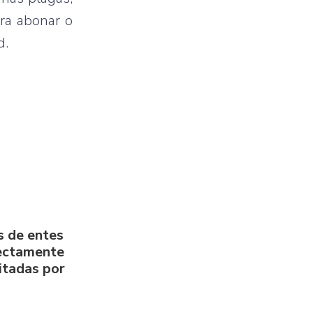
ra abonar o
d.
s de entes
rectamente
litadas por