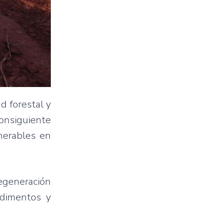
d forestal y
onsiguiente
nerables en
regeneración
edimentos y