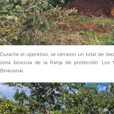
Durante el operativo, se cerraron un total de di
zona boscosa de la franja de protección. Los t
Binacional.