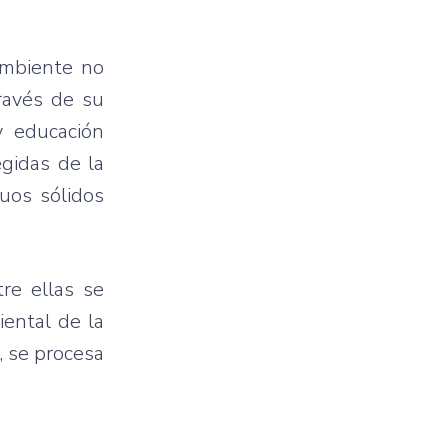
 ambiente no
ravés de su
y educación
egidas de la
duos sólidos
re ellas se
iental de la
, se procesa