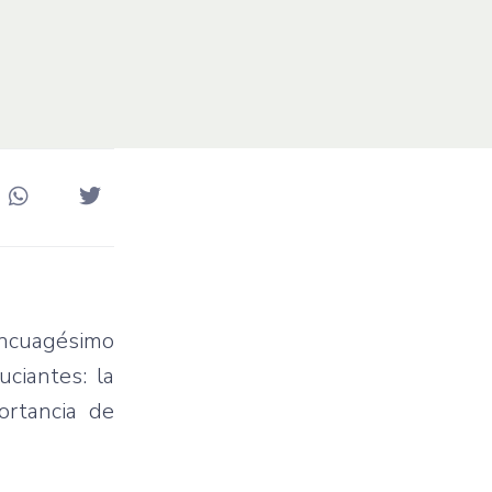
incuagésimo
ciantes: la
ortancia de