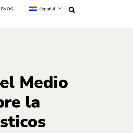
Español
TENOS
el Medio
re la
sticos