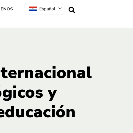
Español
TENOS
ternacional
gicos y
 educación