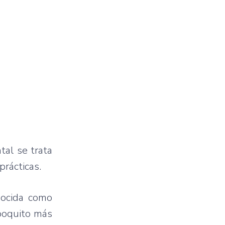
al se trata
prácticas.
onocida como
 poquito más