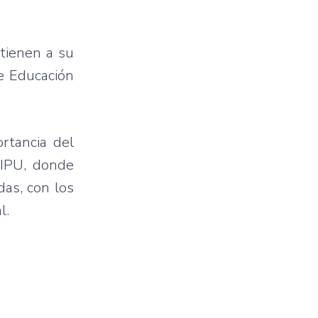
tienen a su
de Educación
rtancia del
AIPU, donde
as, con los
l.