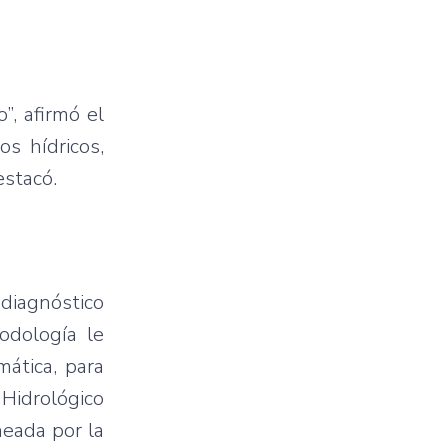
”, afirmó el
s hídricos,
estacó.
diagnóstico
odología le
mática, para
Hidrológico
neada por la