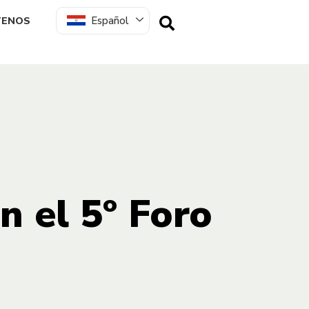
Español
TENOS
n el 5º Foro