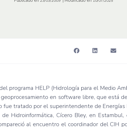
Publicado en
| Modificado en
23/03/2009
10/07/2025
es del programa HELP (Hidrología para el Medio Am
de geoprocesamiento en software libre, que está d
nto fue tratado por el superintendente de Energía
l de Hidroinformática, Cícero Bley, en Estambul,
mpareció al encuentro el coordinador del CIH po