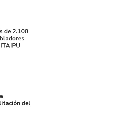
s de 2.100
obladores
 ITAIPU
de
itación del