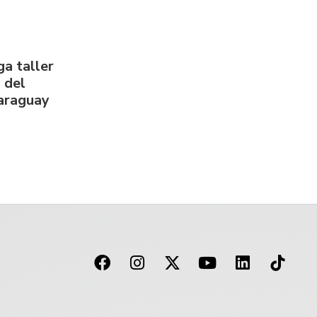
a taller
 del
Paraguay