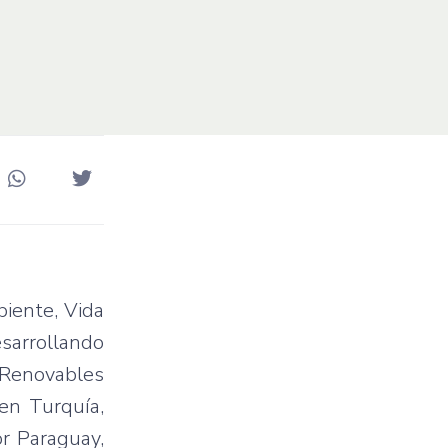
biente, Vida
esarrollando
s Renovables
 en Turquía,
r Paraguay,