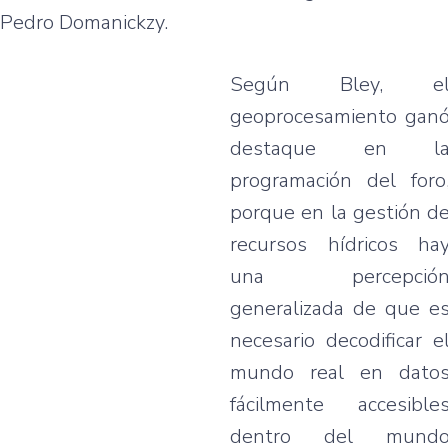
Pedro Domanickzy.
Según Bley, e
geoprocesamiento gan
destaque en l
programación del foro
porque en la gestión d
recursos hídricos ha
una percepció
generalizada de que e
necesario decodificar e
mundo real en dato
fácilmente accesible
dentro del mund