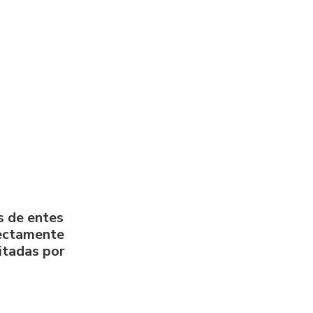
s de entes
rectamente
litadas por