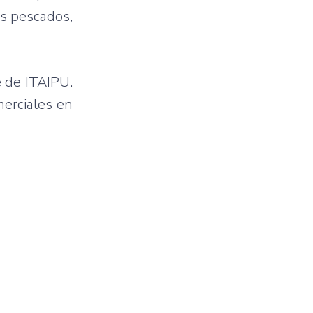
os pescados,
e de ITAIPU.
merciales en