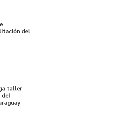
de
itación del
a taller
 del
Paraguay