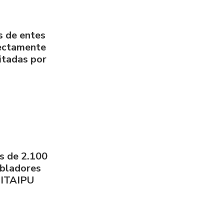
s de entes
rectamente
litadas por
s de 2.100
obladores
 ITAIPU