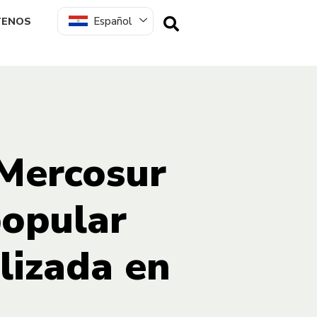
Español
TENOS
 Mercosur
popular
lizada en