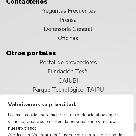
Contáctenos
Preguntas Frecuentes
Prensa
Defensoría General
Oficinas
Otros portales
Portal de proveedores
Fundación Tesãi
CAJUBI
Parque Tecnológico ITAIPU
Valorizamos su privacidad.
© 2025 ITAIPU Binacional
Usamos cookies para mejorar su experiencia al navegar,
Reservados todos los derechos
vehicular anuncios o contenido personalizado y analizar
nuestro tráfico.
Español
Al clicar en "Aceptar todo", usted concuerda con el uso de