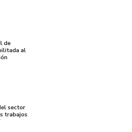
l de
ilitada al
ión
del sector
us trabajos
7