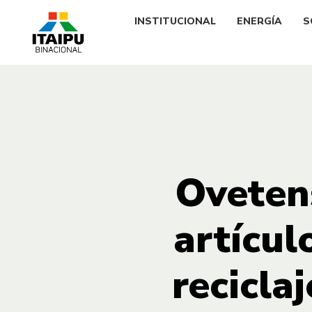
INSTITUCIONAL
ENERGÍA
S
Oveten
artícul
recicla