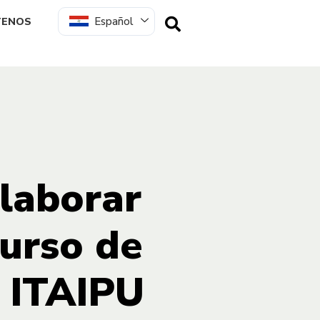
Español
TENOS
laborar
curso de
r ITAIPU