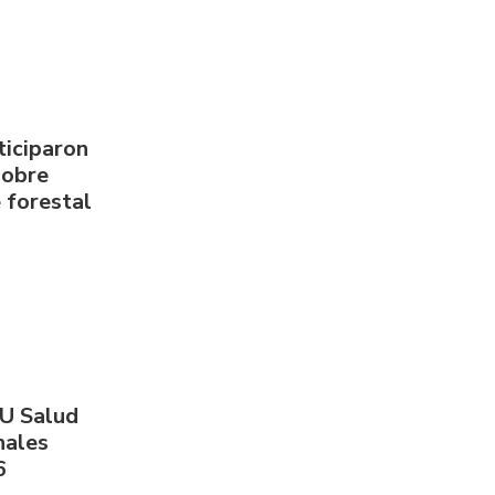
ticiparon
sobre
 forestal
PU Salud
nales
6