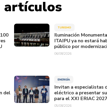
 artículos
TURISMO
.100
Iluminación Monumenta
res
ITAIPU ya no estará hab
U
público por modernizac
06/08/2026
ENERGÍA
Invitan a especialistas 
n del
eléctrico a presentar s
para el XXI ERIAC 202
05/08/2026