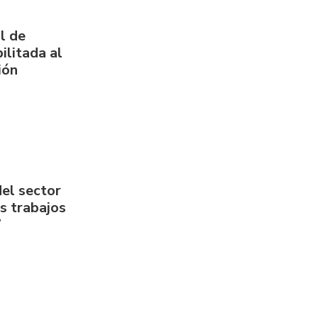
l de
ilitada al
ión
del sector
us trabajos
7