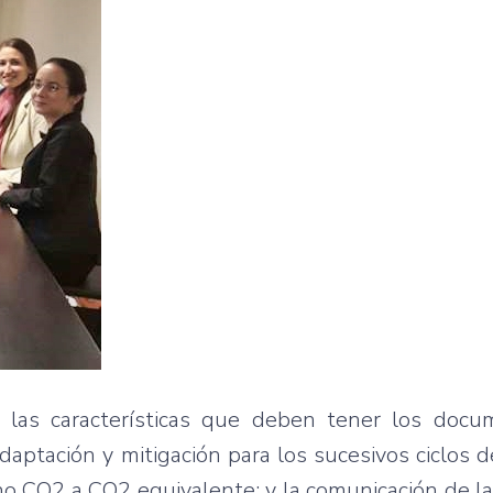
 las características que deben tener los doc
daptación y mitigación para los sucesivos ciclos 
no CO2 a CO2 equivalente; y la comunicación de l