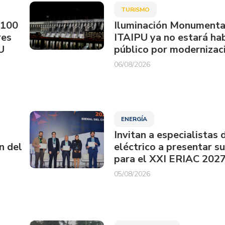
TURISMO
.100
Iluminación Monumenta
res
ITAIPU ya no estará hab
U
público por modernizac
06/08/2026
ENERGÍA
Invitan a especialistas 
n del
eléctrico a presentar s
para el XXI ERIAC 202
05/08/2026