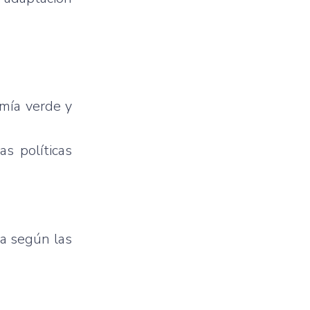
omía verde y
s políticas
da según las