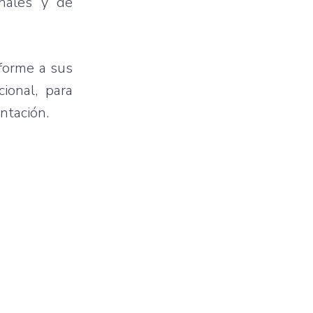
onales y de
nforme a sus
ional, para
ntación.