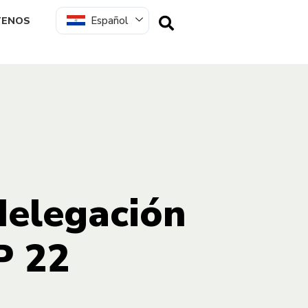
Español
TENOS
 delegación
P 22