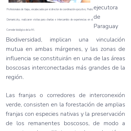
ejecutora
Profesionales de Itaipu, encabezados por el director de coordinación ejecutivo, Pedro
de
Domaniczky, realizaron visitas para charlas e intercambio de experiencias en el
Paraguay
Corredor biológico de la MI.
Biodiversidad, implican una vinculación
mutua en ambas márgenes, y las zonas de
influencia se constituirán en una de las áreas
boscosas interconectadas más grandes de la
región.
Las franjas o corredores de interconexión
verde, consisten en la forestación de amplias
franjas con especies nativas y la preservación
de los remanentes boscosos, de modo a