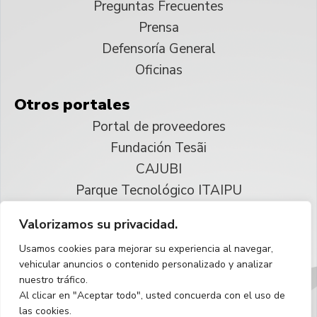
Preguntas Frecuentes
Prensa
Defensoría General
Oficinas
Otros portales
Portal de proveedores
Fundación Tesãi
CAJUBI
Parque Tecnológico ITAIPU
Valorizamos su privacidad.
© 2025 ITAIPU Binacional
Usamos cookies para mejorar su experiencia al navegar,
Reservados todos los derechos
vehicular anuncios o contenido personalizado y analizar
nuestro tráfico.
Español
Al clicar en "Aceptar todo", usted concuerda con el uso de
las cookies.