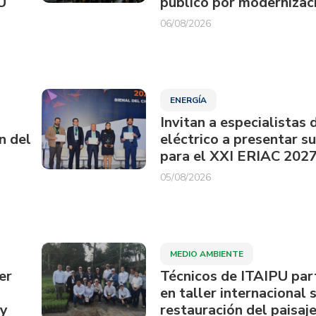
U
público por modernizac
06/08/2026
ENERGÍA
Invitan a especialistas 
n del
eléctrico a presentar s
para el XXI ERIAC 202
05/08/2026
MEDIO AMBIENTE
er
Técnicos de ITAIPU par
en taller internacional 
ay
restauración del paisaje