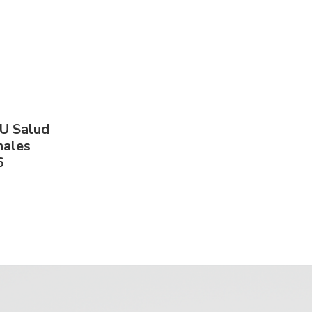
PU Salud
nales
6