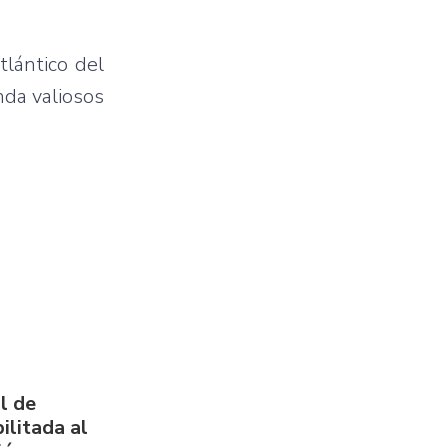
lántico del
nda valiosos
l de
ilitada al