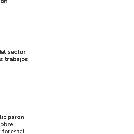
ión
del sector
us trabajos
7
ticiparon
sobre
 forestal