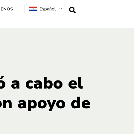
Español
TENOS
ó a cabo el
on apoyo de