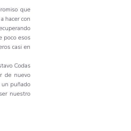
promiso que
 a hacer con
recuperando
e poco esos
eros casi en
stavo Codas
er de nuevo
de un puñado
 ser nuestro