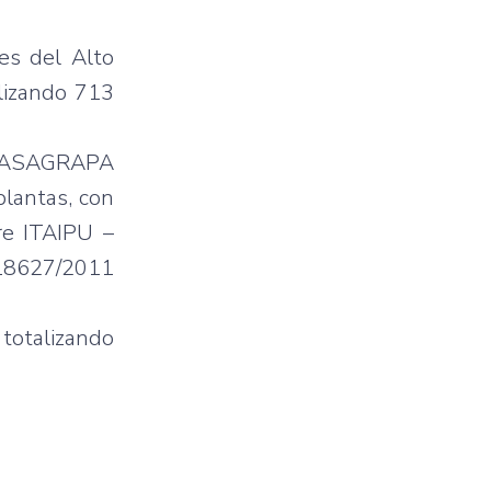
res del Alto
alizando 713
y ASAGRAPA
plantas, con
re ITAIPU –
018627/2011
totalizando