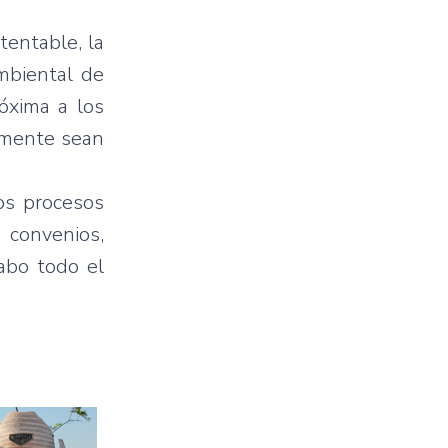
tentable, la
mbiental de
óxima a los
amente sean
os procesos
 convenios,
cabo todo el