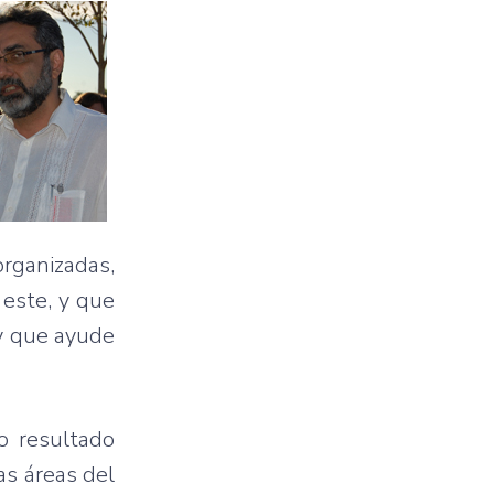
rganizadas,
 este, y que
 y que ayude
o resultado
as áreas del