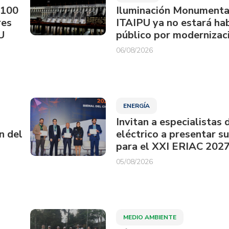
.100
Iluminación Monumenta
res
ITAIPU ya no estará hab
U
público por modernizac
06/08/2026
ENERGÍA
Invitan a especialistas 
n del
eléctrico a presentar s
para el XXI ERIAC 202
05/08/2026
MEDIO AMBIENTE