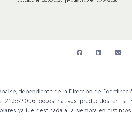
Publicado en
| Modificado en
18/01/2021
10/07/2025
mbalse, dependiente de la Dirección de Coordinació
e 21.552.006 peces nativos producidos en la 
plares ya fue destinada a la siembra en distinto