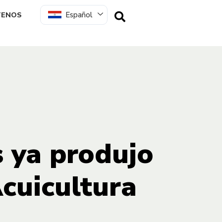
Español
TENOS
s ya produjo
cuicultura