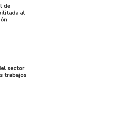
l de
ilitada al
ión
del sector
us trabajos
7