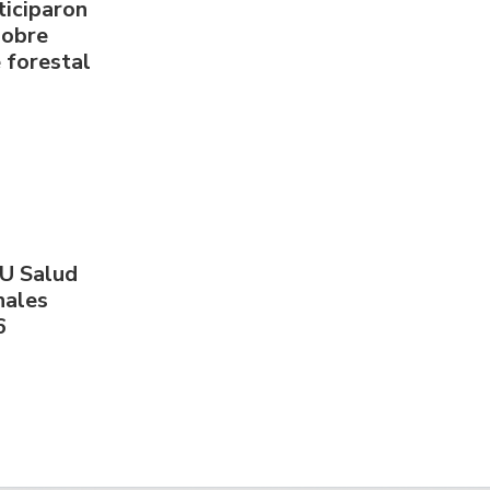
ticiparon
sobre
 forestal
PU Salud
nales
6