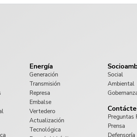
Energía
Socioamb
Generación
Social
Transmisión
Ambiental
s
Represa
Gobernanz
Embalse
Contácte
al
Vertedero
Preguntas 
Actualización
Prensa
Tecnológica
ica
Defensoría