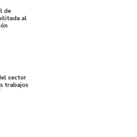
l de
ilitada al
ión
del sector
us trabajos
7