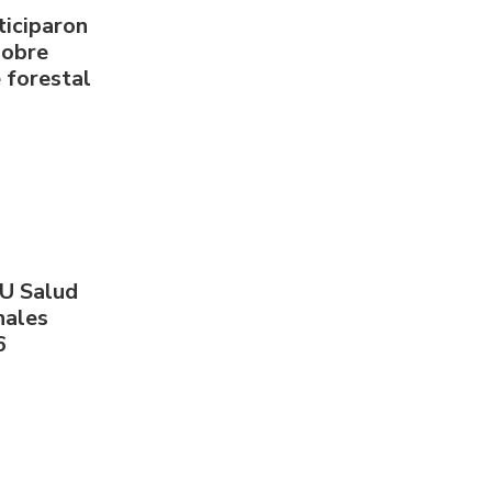
ticiparon
sobre
 forestal
PU Salud
nales
6