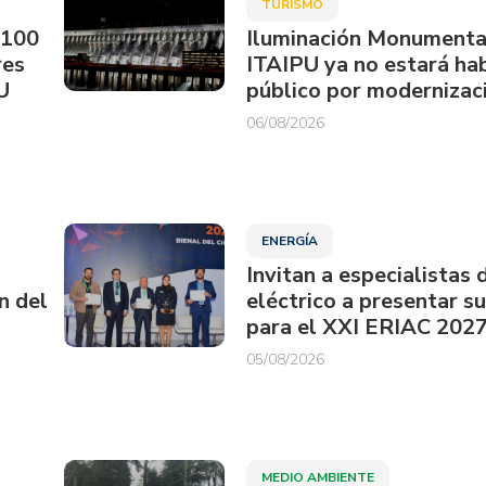
TURISMO
.100
Iluminación Monumenta
res
ITAIPU ya no estará hab
U
público por modernizac
06/08/2026
ENERGÍA
Invitan a especialistas 
n del
eléctrico a presentar s
para el XXI ERIAC 202
05/08/2026
MEDIO AMBIENTE