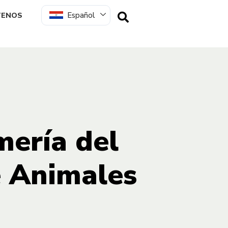
Español
TENOS
mería del
e Animales