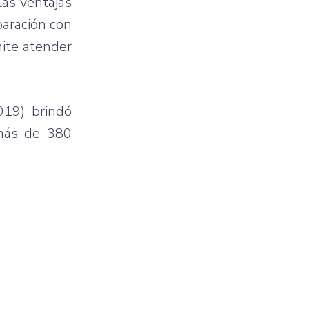
las ventajas
paración con
mite atender
019) brindó
 más de 380