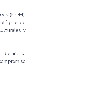
seos (ICOM),
eológicos de
ulturales y
 educar a la
u compromiso