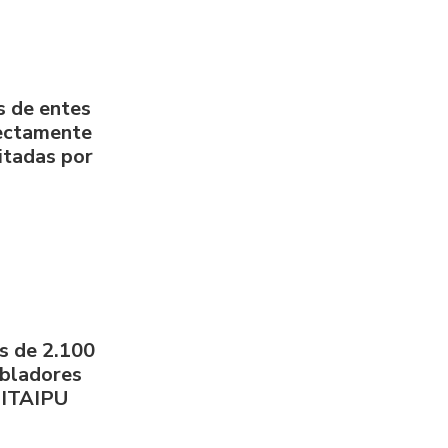
s de entes
rectamente
litadas por
s de 2.100
obladores
 ITAIPU