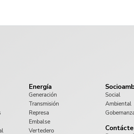
Energía
Socioamb
Generación
Social
Transmisión
Ambiental
s
Represa
Gobernanz
Embalse
Contácte
al
Vertedero