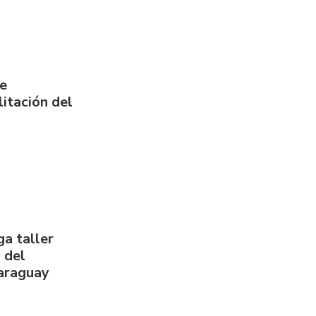
de
itación del
a taller
 del
Paraguay