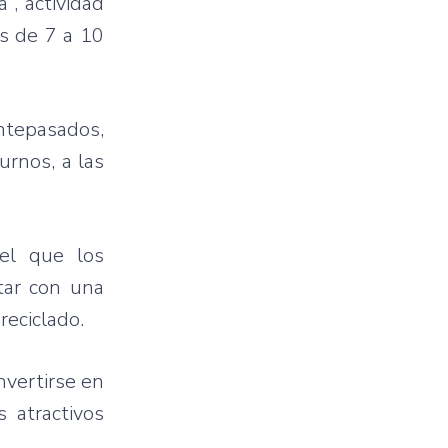
”, actividad
os de 7 a 10
antepasados,
urnos, a las
el que los
ntar con una
reciclado.
nvertirse en
 atractivos