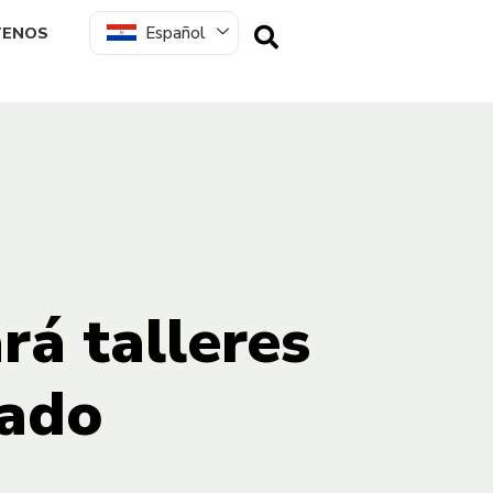
Español
TENOS
rá talleres
bado