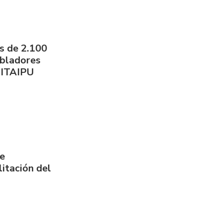
s de 2.100
obladores
 ITAIPU
de
itación del