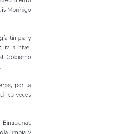
crecimiento
uis Morínigo
ía limpia y
ura a nivel
el Gobierno
.
eros, por la
 cinco veces
Binacional,
gía limpia y