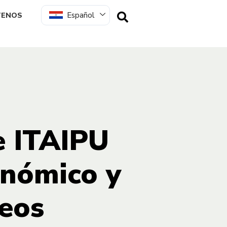
Español
TENOS
e ITAIPU
onómico y
eos