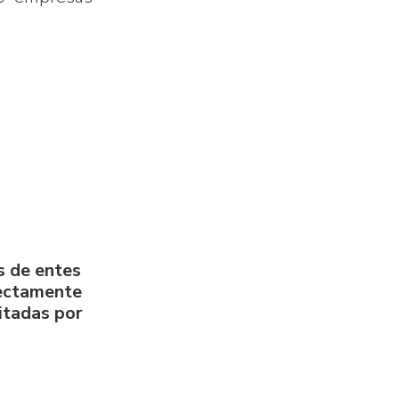
s de entes
rectamente
litadas por