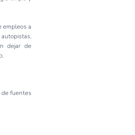
de empleos a
 autopistas,
in dejar de
o.
d de fuentes