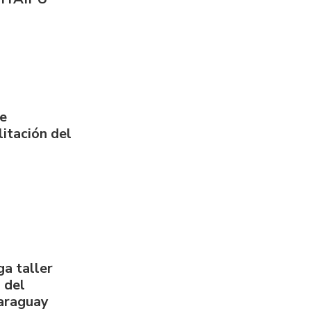
de
itación del
a taller
 del
Paraguay