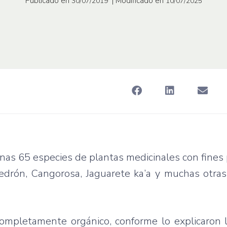
Publicado en
| Modificado en
30/07/2019
10/07/2025
unas 65 especies de plantas medicinales con fines
edrón, Cangorosa, Jaguarete ka’a y muchas otras
ompletamente orgánico, conforme lo explicaron l