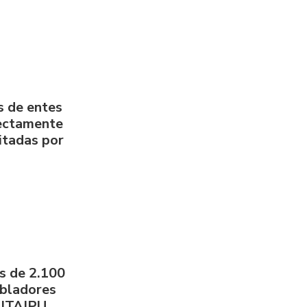
s de entes
rectamente
litadas por
s de 2.100
obladores
 ITAIPU