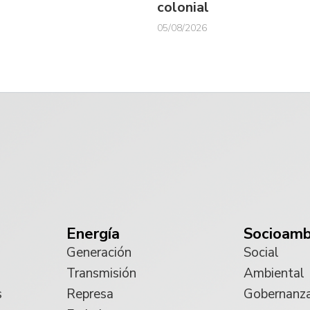
colonial
05/08/2026
Energía
Socioamb
Generación
Social
Transmisión
Ambiental
s
Represa
Gobernanz