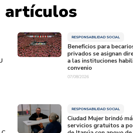
 artículos
RESPONSABILIDAD SOCIAL
Beneficios para becario
privados se asignan di
U
a las instituciones habi
convenio
07/08/2026
RESPONSABILIDAD SOCIAL
Ciudad Mujer brindó má
servicios gratuitos a p
 C
de Itapúa con apoyo de