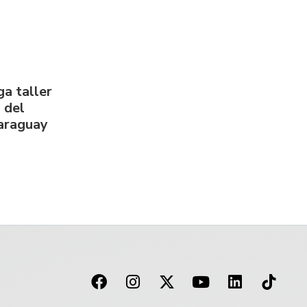
a taller
 del
Paraguay