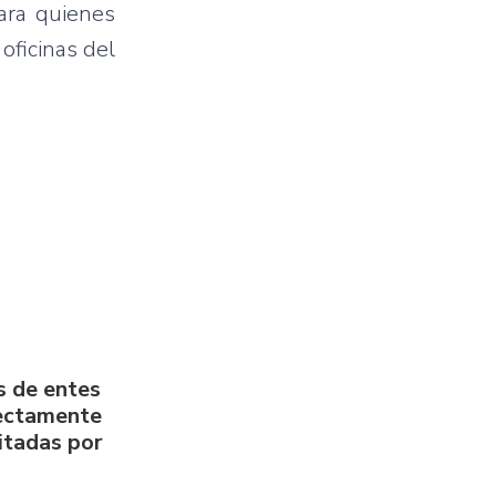
para quienes
oficinas del
s de entes
rectamente
litadas por