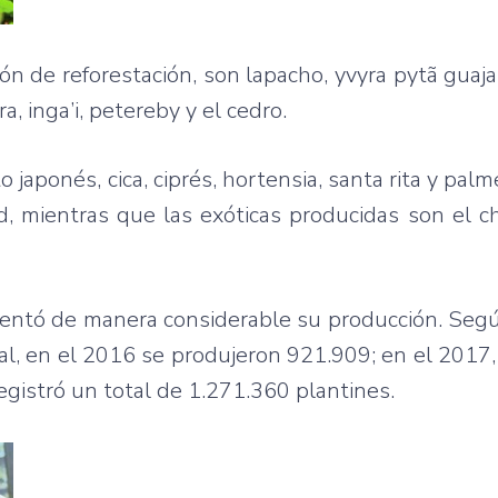
n de reforestación, son lapacho, yvyra pytã guajai
 inga’i, petereby y el cedro.
japonés, cica, ciprés, hortensia, santa rita y palme
d, mientras que las exóticas producidas son el chi
umentó de manera considerable su producción. Seg
al, en el 2016 se produjeron 921.909; en el 2017,
gistró un total de 1.271.360 plantines.