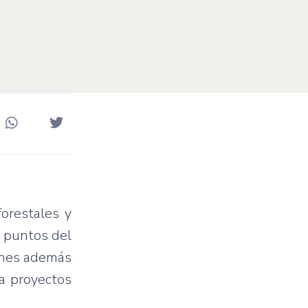
orestales y
s puntos del
tines además
ra proyectos