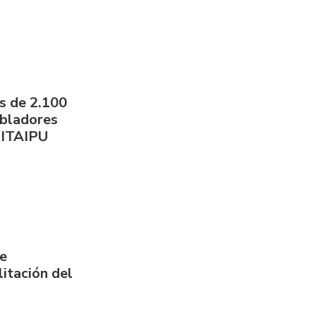
s de 2.100
obladores
 ITAIPU
de
itación del