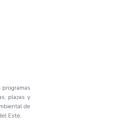
os programas
as, plazas y
mbiental de
del Este.