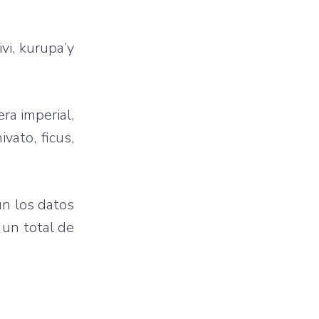
vi, kurupa’y
ra imperial,
vato, ficus,
ún los datos
 un total de