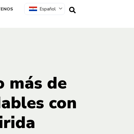
Español
TENOS
o más de
ables con
rida