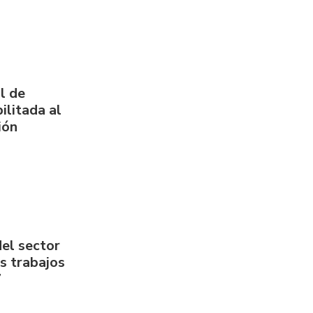
l de
ilitada al
ión
del sector
us trabajos
7