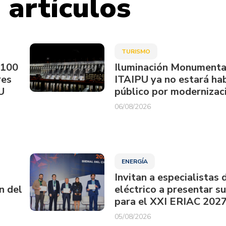
 artículos
TURISMO
.100
Iluminación Monumenta
res
ITAIPU ya no estará hab
U
público por modernizac
06/08/2026
ENERGÍA
Invitan a especialistas 
n del
eléctrico a presentar s
para el XXI ERIAC 202
05/08/2026