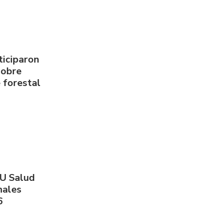
ticiparon
sobre
 forestal
PU Salud
nales
6