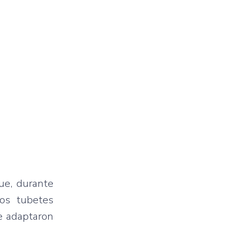
que, durante
los tubetes
se adaptaron