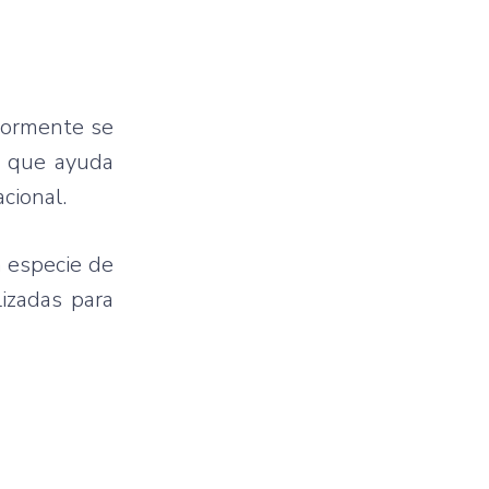
iormente se
o que ayuda
acional.
a especie de
lizadas para