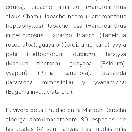
edulis), lapacho amarillo (Handroanthus
albus Cham.), lapacho negro (Handroanthus
heptaphyllus), lapacho rosa (Handroanthus
impetiginosus), lapacho blanco (Tabebuia
roseo-alba), guayaibi (Cordia americana), yvyra
pytã (Peltophorum dubium), tatajyva
(Maclura tinctoria), guayaba (Psidium),
yvapurû (Plinia cauliflora), jacaranda
(Jacaranda mimosifolia) y yvanamichai
(Eugenia involucrata DC.).
El vivero de la Entidad en la Margen Derecha
alberga aproximadamente 90 especies, de
las cuales 67 son nativas. Las mudas más