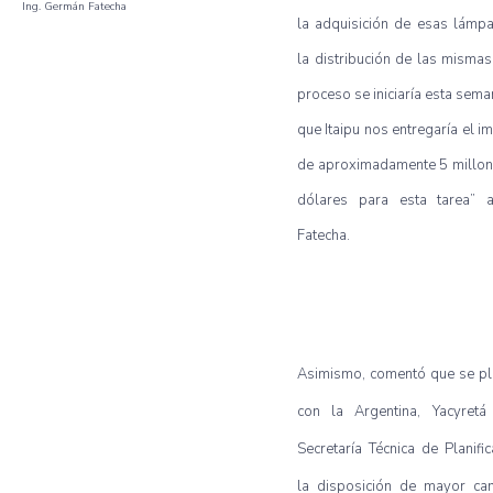
Ing. Germán Fatecha
la adquisición de esas lámp
la distribución de las mismas
proceso se iniciaría esta sema
que Itaipu nos entregaría el i
de aproximadamente 5 millon
dólares para esta tarea” a
Fatecha.
Asimismo, comentó que se pl
con la Argentina, Yacyretá
Secretaría Técnica de Planific
la disposición de mayor can