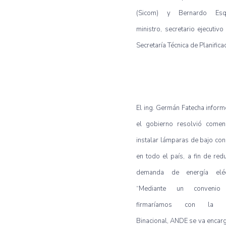
(Sicom) y Bernardo Esqu
ministro, secretario ejecutivo
Secretaría Técnica de Planifica
El ing. Germán Fatecha infor
el gobierno resolvió comen
instalar lámparas de bajo c
en todo el país, a fin de redu
demanda de energía eléct
“Mediante un convenio
firmaríamos con la It
Binacional, ANDE se va encar