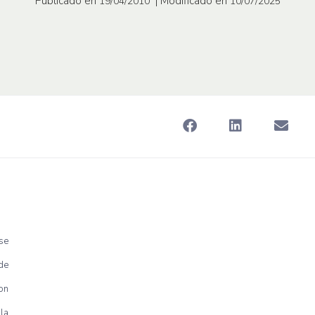
Publicado en
| Modificado en
19/04/2010
10/07/2025
se
ede
on
la