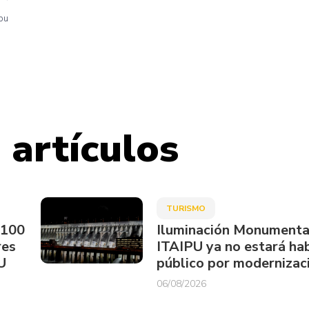
ipu
 artículos
TURISMO
.100
Iluminación Monumenta
res
ITAIPU ya no estará hab
U
público por modernizac
06/08/2026