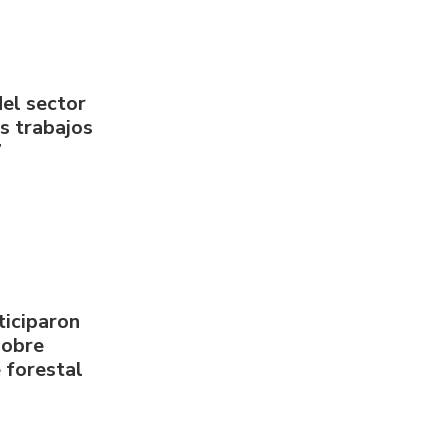
del sector
us trabajos
7
ticiparon
sobre
 forestal