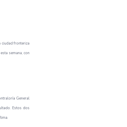
 ciudad fronteriza
á esta semana, con
ontraloría General
ultado. Estos dos
ítima.