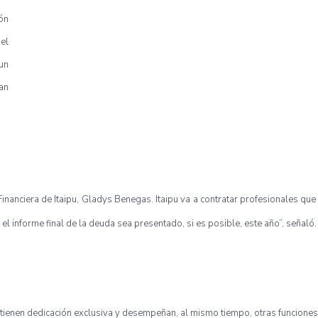
ón
el
un
an
inanciera de Itaipu, Gladys Benegas. Itaipu va a contratar profesionales qu
el informe final de la deuda sea presentado, si es posible, este año”, señaló.
 tienen dedicación exclusiva y desempeñan, al mismo tiempo, otras funciones.