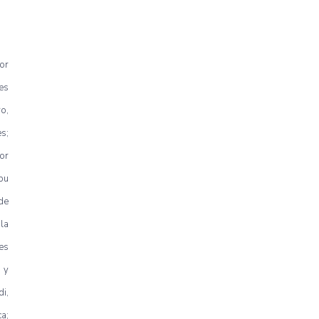
or
es
o,
s;
or
pu
de
la
es
 y
i,
a;