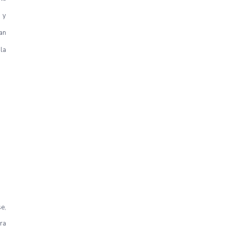
 y
an
 la
e,
era