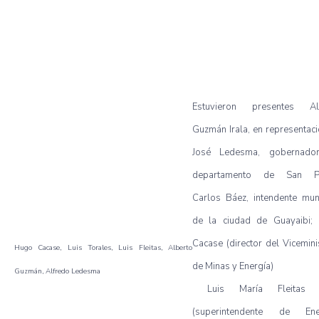
Estuvieron presentes Al
Guzmán Irala, en representac
José Ledesma, gobernado
departamento de San Pe
Carlos Báez, intendente mun
de la ciudad de Guayaibi;
Cacase (director del Vicemini
Hugo Cacase, Luis Torales, Luis Fleitas, Alberto
de Minas y Energía)
Guzmán, Alfredo Ledesma
Luis María Fleitas 
(superintendente de Ene