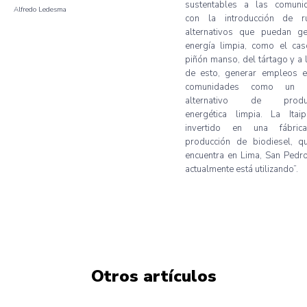
sustentables a las comuni
Alfredo Ledesma
con la introducción de r
alternativos que puedan ge
energía limpia, como el cas
piñón manso, del tártago y a 
de esto, generar empleos e
comunidades como un r
alternativo de produc
energética limpia.
La Itai
invertido en una fábri
producción de biodiesel, q
encuentra en Lima, San Pedr
actualmente está utilizando”.
Otros artículos