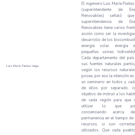
El ingeniero Luis María Fleita
(superintendente de Ene
Renovables) señaló que
superintendencia de Ene
Renovables tiene varios fren
acción como ser la investiga
desarrollo de los biocombust
energía solar, energía eó
pequeñas usinas hidroeléctr
Cada departamento del país 
sus fuentes naturales partic
Luis María Fleitas Vega
según los recursos naturale
posea, por eso la intención es
un seminario en todos y cad
de ellos por separado, c
objetivo de instruir a los habi
de cada región para que 
utilizar lo que pos
concienciando acerca d
permanencia en el tiempo de
recursos, si son correcta
utilizados. Que cada puebl