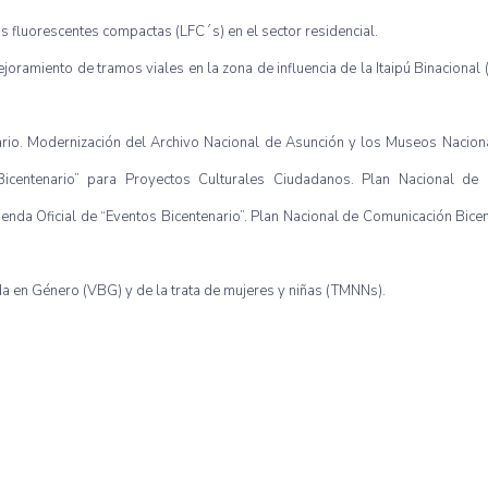
fluorescentes compactas (LFC´s) en el sector residencial.
ramiento de tramos viales en la zona de influencia de la Itaipú Binaciona
rio. Modernización del Archivo Nacional de Asunción y los Museos Nacional
centenario” para Proyectos Culturales Ciudadanos. Plan Nacional de I
enda Oficial de “Eventos Bicentenario”. Plan Nacional de Comunicación Bicen
ada en Género (VBG) y de la trata de mujeres y niñas (TMNNs).