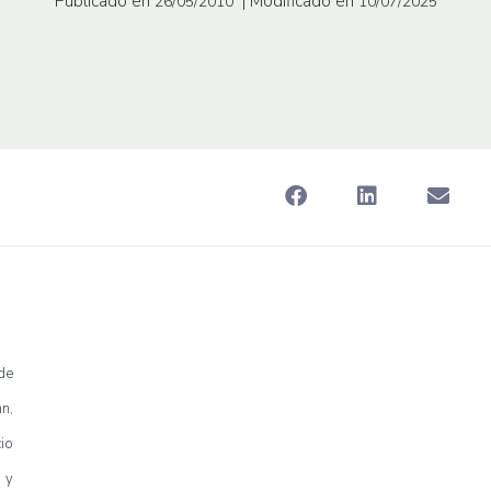
Publicado en
| Modificado en
26/05/2010
10/07/2025
de
n,
io
 y