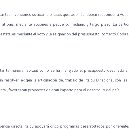
ntar las inversiones socioambientales que, además, deben responder a Polít
no al país, mediante acciones a pequeño, mediano y largo plazo. La partic
as estatales mediante el voto y la asignación del presupuesto, comentó Codas.
entar la manera habitual como se ha manejado el presupuesto destinado a
resolver, exigen la articulación del trabajo de Itaipu Binacional con las 
ntal, favorezcan proyectos de gran impacto para el desarrollo del país.
ncia directa, Itaipu apoyará cinco programas desarrollados por diferentes