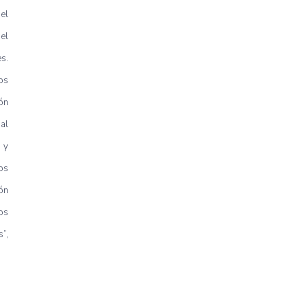
el
el
s.
os
ón
al
 y
os
ón
os
”,