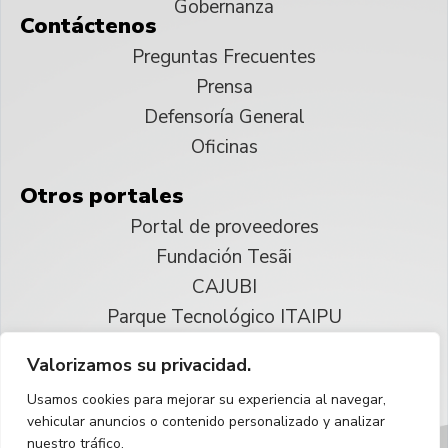
Gobernanza
Contáctenos
Preguntas Frecuentes
Prensa
Defensoría General
Oficinas
Otros portales
Portal de proveedores
Fundación Tesãi
CAJUBI
Parque Tecnológico ITAIPU
Valorizamos su privacidad.
© 2025 ITAIPU Binacional
Usamos cookies para mejorar su experiencia al navegar,
Reservados todos los derechos
vehicular anuncios o contenido personalizado y analizar
nuestro tráfico.