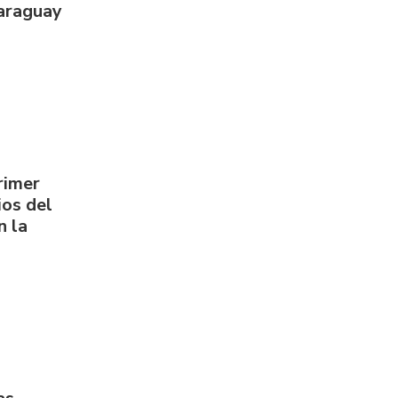
Paraguay
rimer
os del
n la