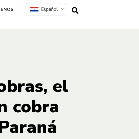
Español
TENOS
obras, el
n cobra
 Paraná