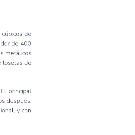
s cúbicos de
edor de 400
es metálicos
e losetas de
El principal
ños después,
ional, y con