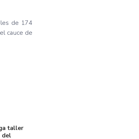
ales de 174
 el cauce de
a taller
 del