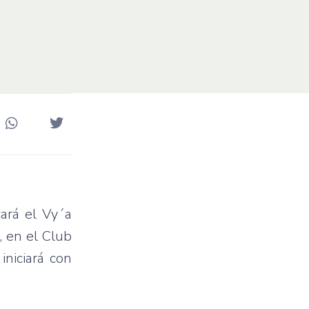
cará
el
Vy´a
, en el Club
e
iniciará
con