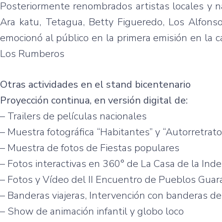
Posteriormente
renombrados
artistas
locales y
n
Ara
katu
,
Tetagua
, Betty
Figueredo
, Los Alfons
emocionó
al
público
en la
primera
emisión
en la c
Los
Rumberos
Otras
actividades
en el stand
bicentenario
Proyección
continua, en
versión
digital de:
– Trailers de
películas
nacionales
–
Muestra
fotográfica
“Habitantes”
y
“Autorretrato
–
Muestra
de fotos de Fiestas
populares
– Fotos
interactivas
en 360° de La Casa de la
Inde
– Fotos y
Vídeo
del II
Encuentro
de Pueblos
Guar
–
Banderas
viajeras
,
Intervención
con
banderas
d
– Show de
animación
infantil
y
globo
loco