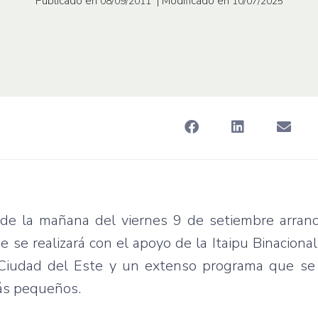
Publicado en
| Modificado en
08/09/2011
10/07/2025
de la
mañana
del
viernes
9 de
setiembre
arran
ue
se
realizará
con el
apoyo
de la
Itaipu
Binacional
Ciudad
del
Este
y un
extenso
programa
que
s
ás
pequeños
.