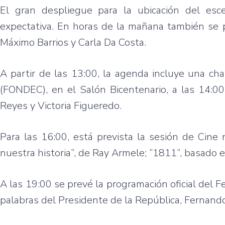
El
gran
despliegue
para
la
ubicación
del
esce
expectativa
. En
horas
de la
mañana
también
se
Máximo
Barrios y Carla
Da
Costa.
A
partir
de
las
13:00, la agenda
incluye
una
cha
(
FONDEC
), en el
Salón
Bicentenario
, a
las
14:00
Reyes y Victoria
Figueredo
.
Para
las
16:00,
está
prevista
la
sesión
de Cine
nuestra
historia”
, de Ray
Armele
; “1811”,
basado
e
A
las
19:00 se
prevé
la
programación
oficial
del Fe
palabras
del
Presidente
de la
República
, Fernand