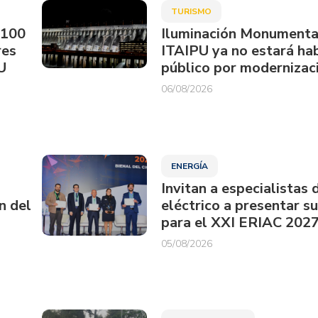
TURISMO
.100
Iluminación Monumenta
res
ITAIPU ya no estará hab
U
público por modernizac
06/08/2026
ENERGÍA
Invitan a especialistas 
n del
eléctrico a presentar s
para el XXI ERIAC 202
05/08/2026