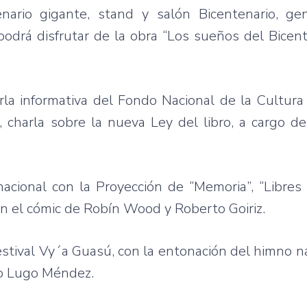
nario
gigante
, stand y
salón
Bicentenario
, ge
podrá
disfrutar
de la
obra
“Los
sueños
del
Bicent
rla
informativa
del
Fondo
Nacional
de la
Cultura
,
charla
sobre
la
nueva
Ley
del
libro
, a cargo d
nacional
con la
Proyección
de
“Memoria”
,
“Libres
n el
cómic
de
Robín
Wood y Roberto
Goiriz
.
stival
Vy´a
Guasú
, con la
entonación
del
himno
n
o
Lugo
Méndez
.