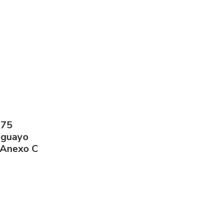
275
aguayo
 Anexo C