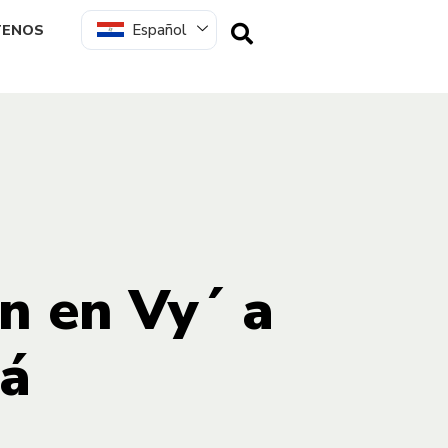
Español
TENOS
n en Vy´ a
ná