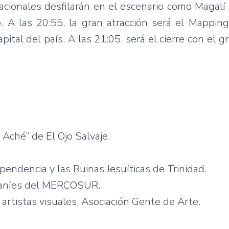
acionales
desfilarán
en el
escenario
como
Magalí
o. A
las
20:55, la
gran
atracción
será
el Mappin
apital del
país
. A
las
21:05,
será
el
cierre
con el
g
Aché”
de El
Ojo
Salvaje
.
pendencia
y
las
Ruinas
Jesuíticas
de Trinidad.
aníes
del
MERCOSUR
.
e
artistas
visuales
,
Asociación
Gente
de
Arte
.