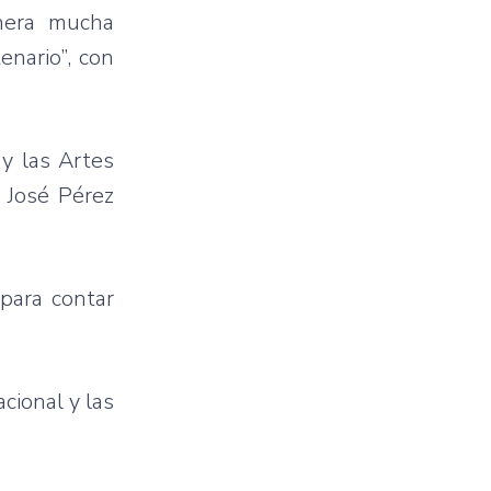
nera
mucha
enario”
, con
y
las
Artes
e
José
Pérez
para
contar
acional
y
las