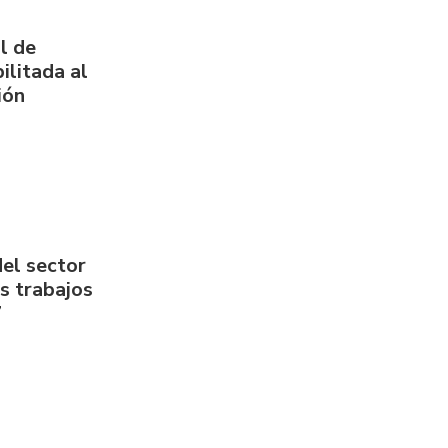
l de
ilitada al
ión
del sector
us trabajos
7