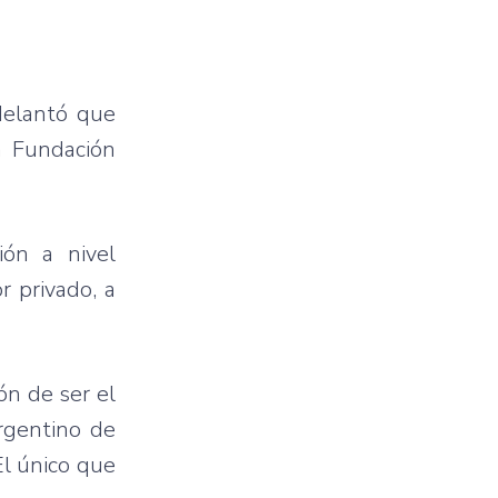
adelantó que
a Fundación
ón a nivel
r privado, a
ón de ser el
Argentino de
El único que