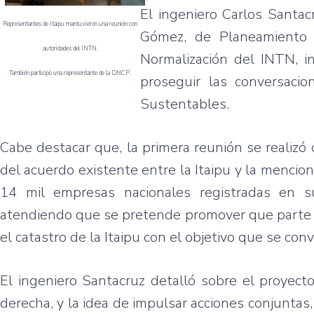
El ingeniero Carlos Santac
Representantes de Itaipu mantuvieron una reunión con
Gómez, de Planeamiento E
autoridades del INTN.
Normalización del INTN, in
También participó una representante de la DNCP.
proseguir las conversacio
Sustentables.
Cabe destacar que, la primera reunión se realizó
del acuerdo existente entre la Itaipu y la menci
14 mil empresas nacionales registradas en su
atendiendo que se pretende promover que parte 
el catastro de la Itaipu con el objetivo que se co
El ingeniero Santacruz detalló sobre el proyec
derecha, y la idea de impulsar acciones conjuntas