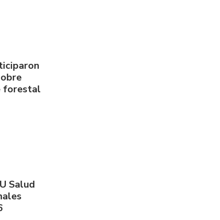
ticiparon
sobre
 forestal
PU Salud
nales
6