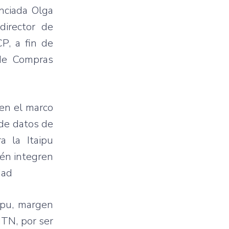
enciada Olga
director de
P, a fin de
 de Compras
 en el marco
 de datos de
a la Itaipu
én integren
dad
ipu, margen
NTN, por ser