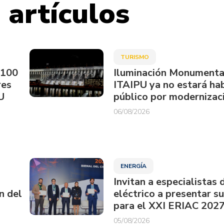
 artículos
TURISMO
.100
Iluminación Monumenta
res
ITAIPU ya no estará hab
U
público por modernizac
06/08/2026
ENERGÍA
Invitan a especialistas 
n del
eléctrico a presentar s
para el XXI ERIAC 202
05/08/2026