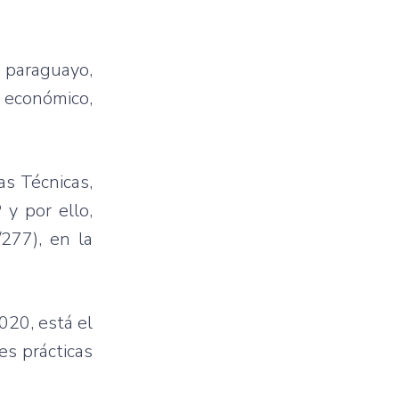
o paraguayo,
o económico,
as Técnicas,
 y por ello,
277), en la
020, está el
es prácticas