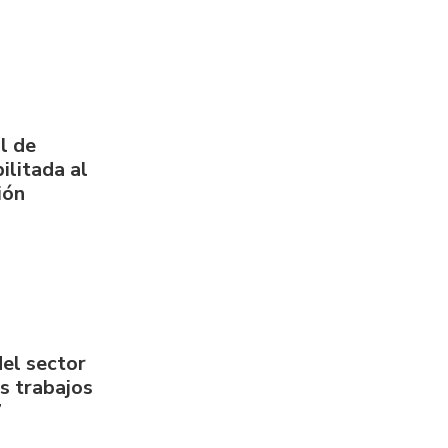
l de
ilitada al
ión
del sector
us trabajos
7