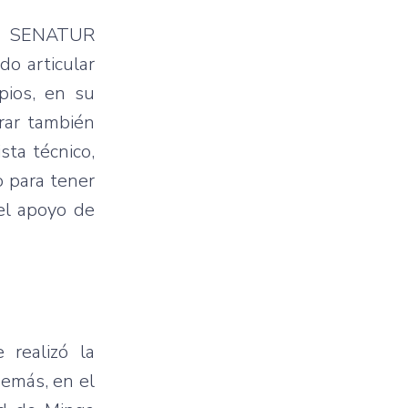
E , SENATUR
ando
articular
pios, en su
arar también
ta técnico,
 para tener
el apoyo de
 realizó la
demás, en el