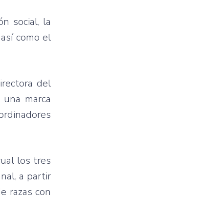
n social, la
 así como el
rectora del
e una marca
oordinadores
ual los tres
al, a partir
de razas con