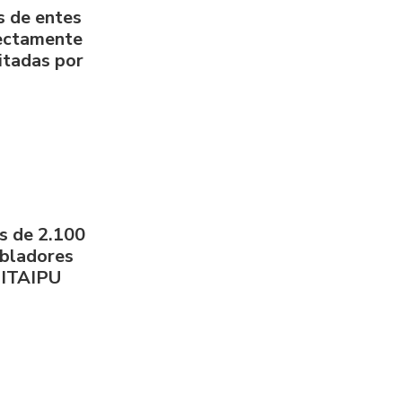
s de entes
rectamente
litadas por
s de 2.100
obladores
 ITAIPU