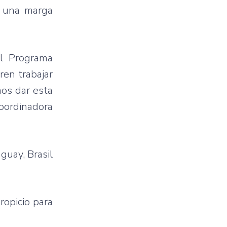
es una marga
el Programa
en trabajar
mos dar esta
oordinadora
guay, Brasil
ropicio para