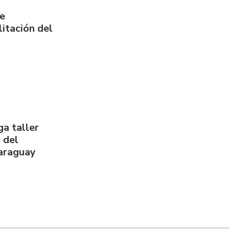
de
itación del
a taller
 del
Paraguay