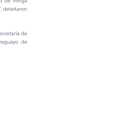
ad de Minga
, deleitaron
ecretaría de
araguayo de