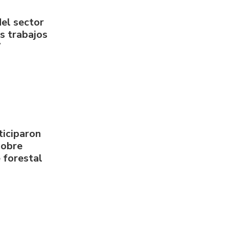
del sector
us trabajos
7
ticiparon
sobre
 forestal