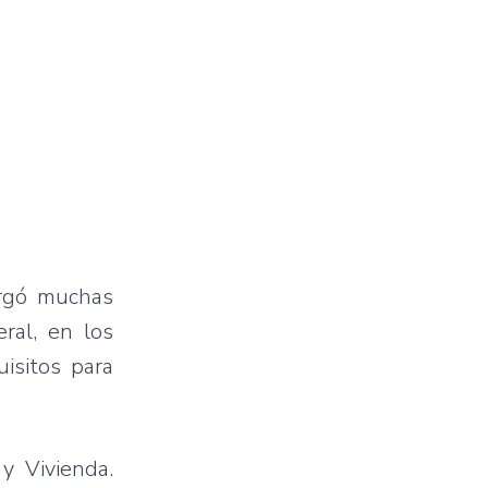
orgó muchas
eral, en los
isitos para
y Vivienda.