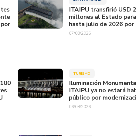
ntes
ITAIPU transfirió USD 
ente
millones al Estado par
 por
hasta julio de 2026 por
07/08/2026
TURISMO
.100
Iluminación Monumenta
res
ITAIPU ya no estará hab
U
público por modernizac
06/08/2026