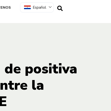
Español
TENOS
 de positiva
ntre la
NE