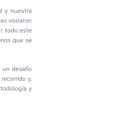
d y nuestra
nes visitaron
ar todo este
erios que se
s un desafío
recorrido y,
todología y