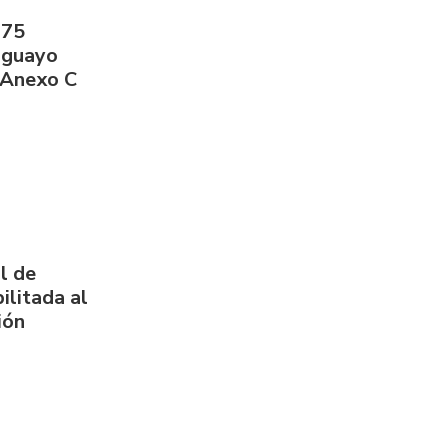
275
aguayo
 Anexo C
l de
ilitada al
ión