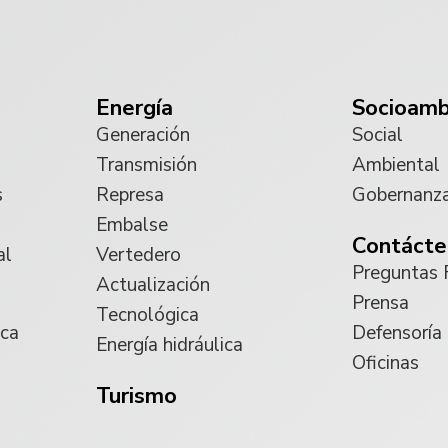
Energía
Socioamb
Generación
Social
Transmisión
Ambiental
s
Represa
Gobernanz
Embalse
Contácte
al
Vertedero
Preguntas 
Actualización
Prensa
Tecnológica
ica
Defensoría
Energía hidráulica
Oficinas
Turismo