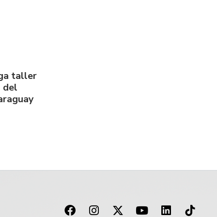
a taller
 del
Paraguay