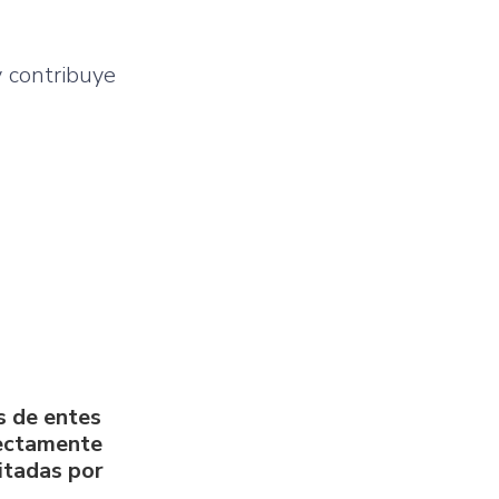
y contribuye
s de entes
rectamente
litadas por