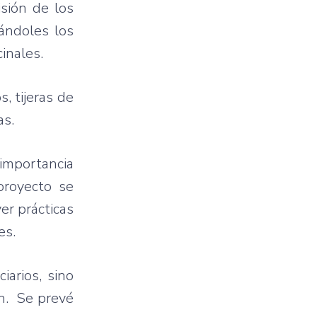
isión de los
ándoles los
inales.
, tijeras de
as.
importancia
proyecto se
er prácticas
es.
iarios, sino
ón. Se prevé