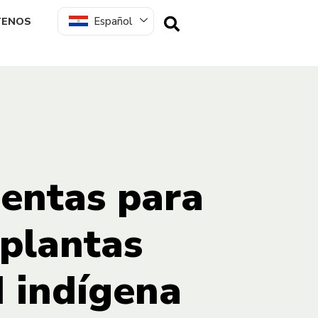
Español
TENOS
ientas para
 plantas
 indígena