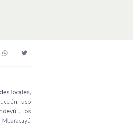
des locales,
ucción, uso
indeyú". Los
de Mbaracayú