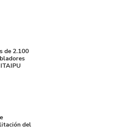
s de 2.100
obladores
 ITAIPU
de
itación del